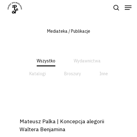
Mediateka / Publikacje
Naciśnij enter by wyszukać lub ESC
aby zamknąć
Wszystko
Wydawnictwa
Katalogi
Broszury
Inne
Mateusz Palka | Koncepcja alegorii
Waltera Benjamina