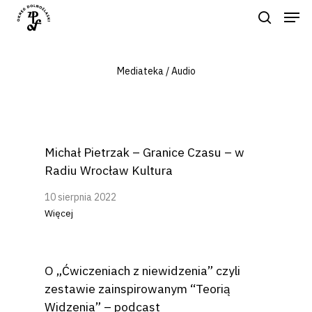
Mediateka / Audio
Naciśnij enter by wyszukać lub ESC
aby zamknąć
Michał Pietrzak – Granice Czasu – w
Radiu Wrocław Kultura
10 sierpnia 2022
Więcej
O „Ćwiczeniach z niewidzenia” czyli
zestawie zainspirowanym “Teorią
Widzenia” – podcast