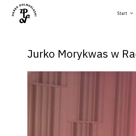
Start
Jurko Morykwas w Ra
Naciśnij enter by wyszukać lub ESC a