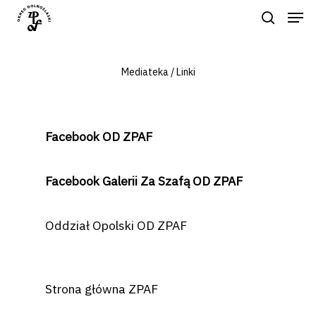
Mediateka / Linki
Naciśnij enter by wyszukać lub ESC
aby zamknąć
Facebook OD ZPAF
Facebook Galerii Za Szafą OD ZPAF
Oddział Opolski OD ZPAF
Strona główna ZPAF