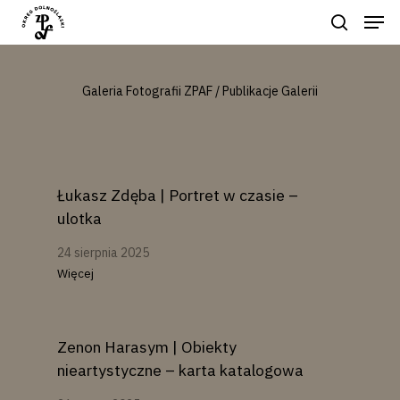
Galeria Fotografii ZPAF / Publikacje Galerii
Naciśnij enter by wyszukać lub ESC
aby zamknąć
Łukasz Zdęba | Portret w czasie –
ulotka
24 sierpnia 2025
Więcej
Zenon Harasym | Obiekty
nieartystyczne – karta katalogowa