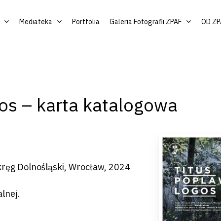
Mediateka
Portfolia
Galeria Fotografii ZPAF
OD ZP
gos – karta katalogowa
by zamknąć
kręg Dolnośląski, Wrocław, 2024
lnej.