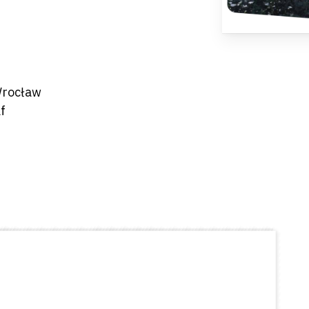
 Wrocław
f