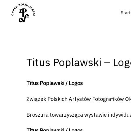
Start
Titus Poplawski – Lo
Titus Poplawski / Logos
Naciśnij enter by wyszukać lub ESC a
Związek Polskich Artystów Fotografików O
Broszura towarzysząca wystawie indywidua
Titus Poplawski / Logos