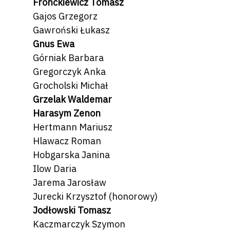
Fronckiewicz Tomasz
Gajos Grzegorz
Gawroński Łukasz
Gnus Ewa
Górniak Barbara
Gregorczyk Anka
Grocholski Michał
Grzelak Waldemar
Harasym Zenon
Hertmann Mariusz
Hlawacz Roman
Hobgarska Janina
Ilow Daria
Jarema Jarosław
Jurecki Krzysztof
(honorowy)
Jodłowski Tomasz
Kaczmarczyk Szymon