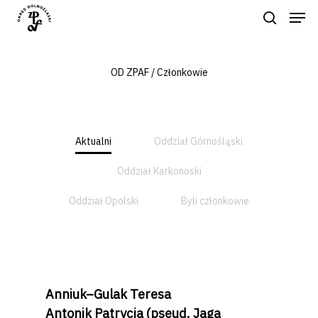
OD ZPAF / Członkowie
Naciśnij enter by wyszukać lub ESC
aby zamknąć
Aktualni
Oddział Górnośląski
Oddział Karkonoski
Oddział Opolski
Byli członkowie
Anniuk–Gulak Teresa
Antonik Patrycja (pseud. Jaga