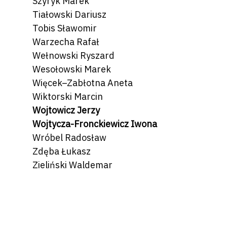
Szyryk Marek
Tiałowski Dariusz
Tobis Sławomir
Warzecha Rafał
Wełnowski Ryszard
Wesołowski Marek
Więcek–Zabłotna Aneta
Wiktorski Marcin
Wojtowicz Jerzy
Wojtycza-Fronckiewicz Iwona
Wróbel Radosław
Zdęba Łukasz
Zieliński Waldemar