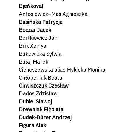
Bjeńkova)
Antosiewicz–Mas Agnieszka
Basińska Patrycja
Boczar Jacek
Bortkiewicz Jan
Brik Xeniya
Bukowicka Sylwia
Bułaj Marek
Cichoszewska alias Mykicka Monika
Chłopeniuk Beata
Chwiszczuk Czesław
Dados Zdzisław
Dubiel Sławoj
Drewniak Elżbieta
Dudek-Dürer Andrzej
Figura Alek