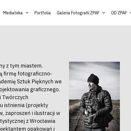
Mediateka
Portfolia
Galeria Fotografii ZPAF
OD ZPAF
any z tym miastem.
 firmę fotograficzno-
kademię Sztuk Pięknych we
rojektowania graficznego.
ji Twórczych
istnienia (projekty
, zaproszeń i ilustracji w
rtystycznej z Wrocławia
projektantem opakowań i