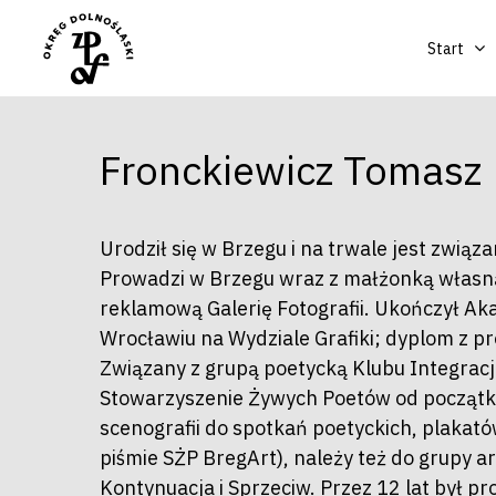
Start
Fronckiewicz Tomasz
Urodził się w Brzegu i na trwale jest związ
Prowadzi w Brzegu wraz z małżonką własną
reklamową Galerię Fotografii. Ukończył A
Wrocławiu na Wydziale Grafiki; dyplom z p
Związany z grupą poetycką Klubu Integrac
Stowarzyszenie Żywych Poetów od początku 
scenografii do spotkań poetyckich, plakatów
piśmie SŻP BregArt), należy też do grupy a
Kontynuacja i Sprzeciw. Przez 12 lat był 