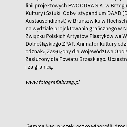
linii projektowych PWC ODRA S.A. w Brzegu
Kultury i Sztuki. Odbył stypendium DAAD 
Austauschdienst) w Brunszwiku w Hochschu
na wydziale projektowania graficznego w 
Związku Polskich Artystów Plastyków we W
Dolnośląskiego ZPAF. Animator kultury od
odznaką Zasłużony dla Województwa Opol
Zasłużony dla Powiatu Brzeskiego. Uczestn
i za granicą.
www.fotografiabrzeg.pl
Naciśnij enter by wyszukać lub ESC a
Gemma (łac. pączek, oczko winorośli, drogi