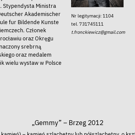
. Stypendysta Ministra
(Deutscher Akademischer
Nr legitymacji: 1104
le fur Bildende Kunste
tel. 731745111
Niemczech. Członek
t.fronckiewicz@gmail.com
rocławiu oraz Okręgu
znaczony srebrną
skiego oraz medalem
ik wielu wystaw w Polsce
by zamknąć
„Gemmy” – Brzeg 2012
 kamień) – kamień szlachetny lub półszlachetny, o kszt