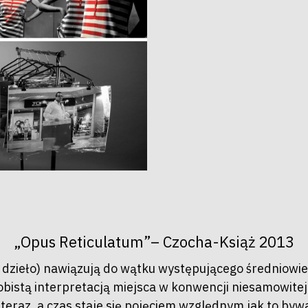
„Opus Reticulatum”– Czocha-Książ 2013
 dzieło) nawiązują do wątku występującego średniow
istą interpretacją miejsca w konwencji niesamowitej b
teraz, a czas staje się pojęciem względnym jak to bywa