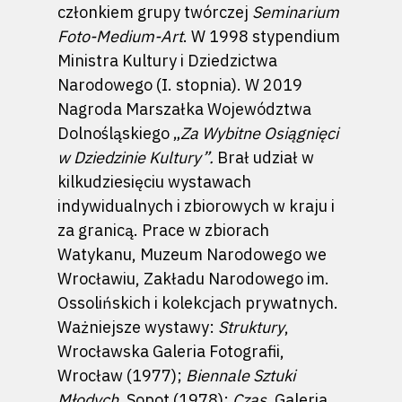
członkiem grupy twórczej
Seminarium
Foto-Medium-Art
. W 1998 stypendium
Ministra Kultury i Dziedzictwa
Narodowego (I. stopnia). W 2019
Nagroda Marszałka Województwa
Dolnośląskiego „
Za Wybitne Osiągnięci
w Dziedzinie Kultury”.
Brał udział w
kilkudziesięciu wystawach
indywidualnych i zbiorowych w kraju i
za granicą. Prace w zbiorach
Watykanu, Muzeum Narodowego we
Wrocławiu, Zakładu Narodowego im.
Ossolińskich i kolekcjach prywatnych.
Ważniejsze wystawy:
Struktury
,
Wrocławska Galeria Fotografii,
Wrocław (1977);
Biennale Sztuki
Młodych
, Sopot (1978);
Czas
, Galeria