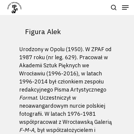
Figura Alek
Naciśnij enter by wyszukać lub ESC
aby zamknąć
Urodzony w Opolu (1950). W ZPAF od
1987 roku (nr leg. 629). Pracował w
Akademii Sztuk Pięknych we
Wrocławiu (1996-2016), w latach
1996-2014 był członkiem zespołu
redakcyjnego Pisma Artystycznego
Format
. Uczestniczył w
neoawangardowym nurcie polskiej
fotografii. W latach 1976-1981
współpracował z Wrocławską Galerią
F-M-A
, był współzałożycielem i