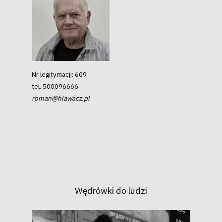
Nr legitymacji:
609
tel.
500096666
roman@hlawacz.pl
Wędrówki do ludzi