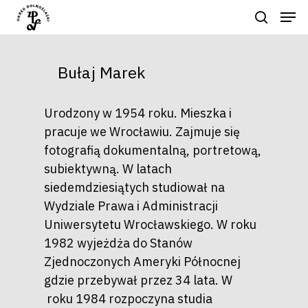
Bułaj Marek
Naciśnij enter by wyszukać lub ESC
aby zamknąć
Urodzony w 1954 roku. Mieszka i
pracuje we Wrocławiu. Zajmuje się
fotografią dokumentalną, portretową,
subiektywną. W latach
siedemdziesiątych studiował na
Wydziale Prawa i Administracji
Uniwersytetu Wrocławskiego. W roku
1982 wyjeżdża do Stanów
Zjednoczonych Ameryki Północnej
gdzie przebywał przez 34 lata. W
roku 1984 rozpoczyna studia