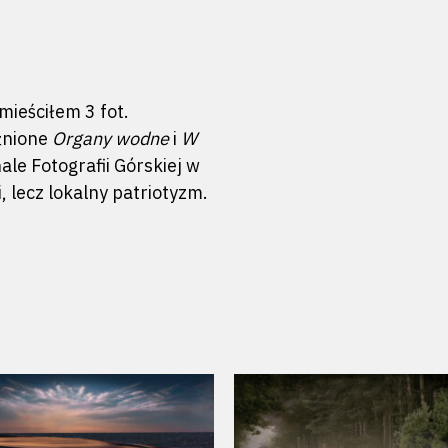
mieściłem 3 fot.
żnione
Organy wodne
i
W
ale Fotografii Górskiej w
i, lecz lokalny patriotyzm.