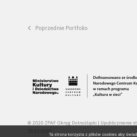
Poprzednie Portfolio
© 2020 ZPAF Okręg Dolnośląski | Upublicznienie st
30.10.2020
Ta strona korzysta z plików cookies aby świad