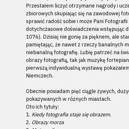
Przestałem liczyć otrzymane nagrody i uc
zbiorowych skupiając się na zawodowej foto
sprawić radość sobie i może Pani Fotografi
dotychczasowe doświadczenia wstępując do
1076). Dzisiaj nie gonię za pięknem, ale st
Naciśnij enter by wyszukać lub ESC a
pamiętając, że nawet z rzeczy banalnych 
niebanalną fotografię. Lubię patrzeć na świ
obrazy fotografią, tak jak muzykę fortepi
pierwszą indywidualną wystawę pokazałem
Niemczech.
Obecnie posiadam pięć ciągle żywych, duż
pokazywanych w różnych miastach.
Oto ich tytuły:
1.
Kiedy fotografia staje się obrazem
.
2.
Obrazy morza