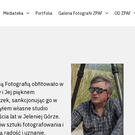
Mediateka
Portfolia
Galeria Fotografii ZPAF
OD ZPAF
ią Fotografią obfitowało w
y i Jej pięknem
zek, sankcjonując go w
zyłem własne studio
ia lat w Jeleniej Górze.
w sztuki fotografowania i
ą radość i uznanie.