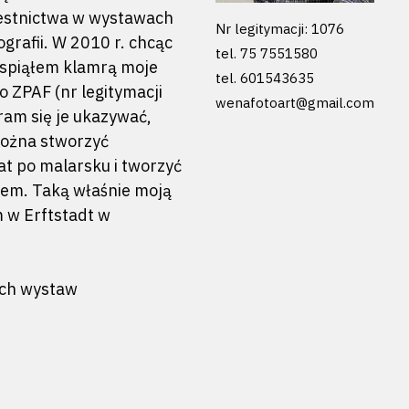
zestnictwa w wystawach
Nr legitymacji: 1076
grafii. W 2010 r. chcąc
tel. 75 7551580
i spiąłem klamrą moje
tel. 601543635
 ZPAF (nr legitymacji
wenafotoart@gmail.com
aram się je ukazywać,
by zamknąć
można stworzyć
at po malarsku i tworzyć
anem. Taką właśnie moją
 w Erftstadt w
ych wystaw