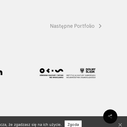
Następne Portfolio
cza, że zgadzasz się na ich użycie.
Zgoda