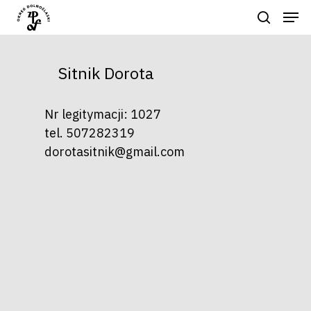
Sitnik Dorota
Naciśnij enter by wyszukać lub ESC
aby zamknąć
Nr legitymacji: 1027
tel. 507282319
dorotasitnik@gmail.com