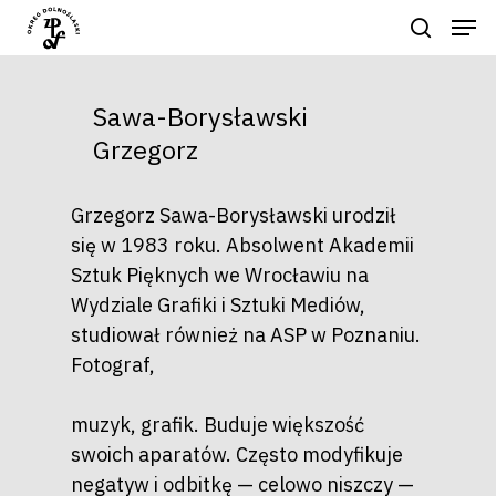
Sawa-Borysławski
Naciśnij enter by wyszukać lub ESC
Grzegorz
aby zamknąć
Grzegorz Sawa-Borysławski urodził
się w 1983 roku. Absolwent Akademii
Sztuk Pięknych we Wrocławiu na
Wydziale Grafiki i Sztuki Mediów,
studiował również na ASP w Poznaniu.
Fotograf,
muzyk, grafik. Buduje większość
swoich aparatów. Często modyfikuje
negatyw i odbitkę — celowo niszczy —