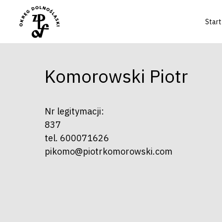
Start
Komorowski Piotr
Naciśnij enter by wyszukać lub ESC a
Nr legitymacji:
837
tel. 600071626
pikomo@piotrkomorowski.com