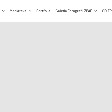
Mediateka
Portfolia
Galeria Fotografii ZPAF
OD ZP
by zamknąć