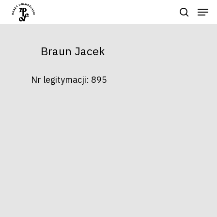
Braun Jacek
Naciśnij enter by wyszukać lub ESC
aby zamknąć
Nr legitymacji:
895