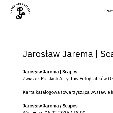
Start
Jarosław Jarema | Sc
Jarosław Jarema | Scapes
Związek Polskich Artystów Fotografików O
Naciśnij enter by wyszukać lub ESC a
Karta katalogowa towarzysząca wystawie i
Jarosław Jarema / Scapes
Wernisaż:
06.02.2025 / 18.00