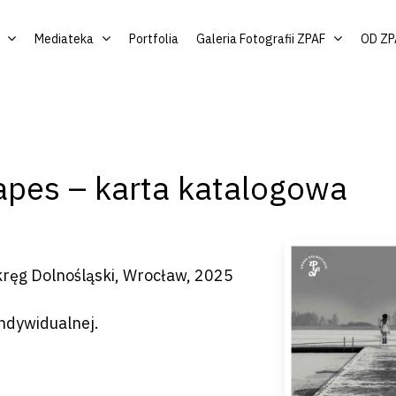
Mediateka
Portfolia
Galeria Fotografii ZPAF
OD ZP
apes – karta katalogowa
kręg Dolnośląski, Wrocław, 2025
by zamknąć
ndywidualnej.