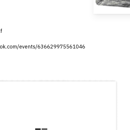
f
ook.com/events/636629975561046