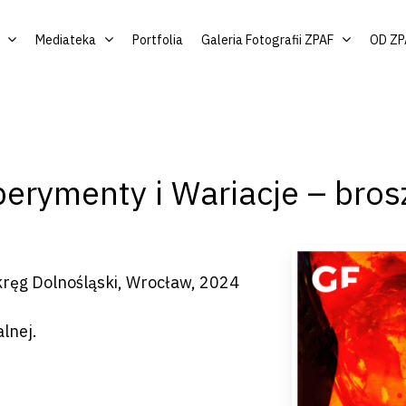
Mediateka
Portfolia
Galeria Fotografii ZPAF
OD ZP
perymenty i Wariacje – bros
kręg Dolnośląski, Wrocław, 2024
by zamknąć
lnej.