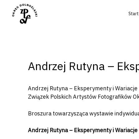
Start
Andrzej Rutyna – Eks
Andrzej Rutyna – Eksperymenty i Wariacje
Związek Polskich Artystów Fotografików O
Naciśnij enter by wyszukać lub ESC a
Broszura towarzysząca wystawie indywidua
Andrzej Rutyna – Eksperymenty i Wariacje