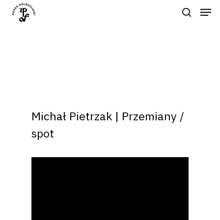
Naciśnij enter by wyszukać lub ESC
aby zamknąć
Michał Pietrzak | Przemiany /
spot