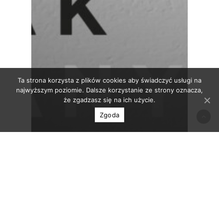
Ta strona korzysta z plików cookies aby świadczyć usługi na
najwyższym poziomie. Dalsze korzystanie ze strony oznacza,
że zgadzasz się na ich użycie.
Zgoda
Mediateka
Publikacje
Publikacje Galerii
Video
Wystawy
Michał Pietrzak | Przemiany /