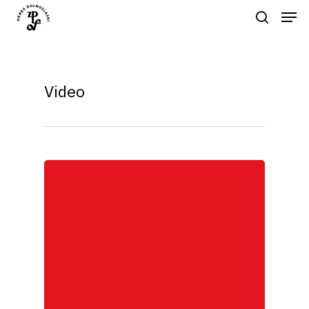
Naciśnij enter by wyszukać lub ESC
Video
aby zamknąć