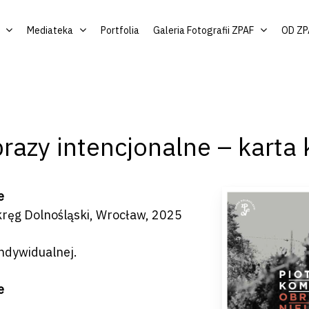
Mediateka
Portfolia
Galeria Fotografii ZPAF
OD ZP
brazy intencjonalne – karta
e
kręg Dolnośląski, Wrocław, 2025
by zamknąć
ndywidualnej.
e