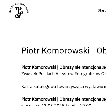
Start
Piotr Komorowski | O
Piotr Komorowski | Obrazy nieintencjonaln
Związek Polskich Artystów Fotografików O
Naciśnij enter by wyszukać lub ESC a
Karta katalogowa towarzysząca wystawie i
Piotr Komorowski | Obrazy nieintencjonaln
wernisaż: 13.03.2025 / godz. 19.00