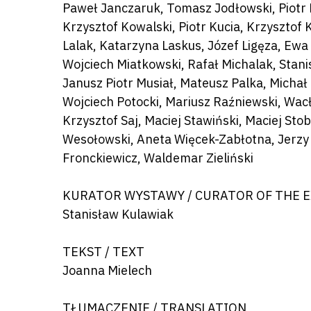
Paweł Janczaruk, Tomasz Jodłowski, Piotr
Krzysztof Kowalski, Piotr Kucia, Krzysztof
Lalak, Katarzyna Laskus, Józef Ligęza, Ew
Wojciech Miatkowski, Rafał Michalak, Stani
Janusz Piotr Musiał, Mateusz Palka, Micha
Wojciech Potocki, Mariusz Raźniewski, Wac
Krzysztof Saj, Maciej Stawiński, Maciej Sto
Wesołowski, Aneta Więcek-Zabłotna, Jerzy
Fronckiewicz, Waldemar Zieliński
KURATOR WYSTAWY / CURATOR OF THE E
Stanisław Kulawiak
TEKST / TEXT
Joanna Mielech
TŁUMACZENIE / TRANSLATION