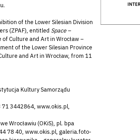
u.
ition of the Lower Silesian Division
ers (ZPAF), entitled
Space –
 of Culture and Art in Wrocław –
nment of the Lower Silesian Province
Culture and Art in Wrocław, from 11
by zamknąć
nstytucja Kultury Samorządu
8 71 3442864, www.okis.pl,
we Wrocławiu (OKiS), pl. bpa
44 78 40, www.okis.pl, galeria.foto-