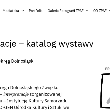
Mediateka
Portfolia
Galeria Fotografii ZPAF
OD ZPAF
tacje – katalog wystawy
Okręg Dolnośląski
ręgu Dolnośląskiego Związku
–
interpretacje
zorganizowanej
iu – Instytucję Kultury Samorządu
O-GEN Ośrodka Kultury i Sztuki we