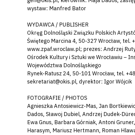
gen@okis.pl; kierownik: Maja Dados, zastę
wystaw: Manfred Bator
WYDAWCA / PUBLISHER
Okręg Dolnośląski Związku Polskich Artyst
Świętego Marcina 4, 50-327 Wrocław, tel. 
www.zpaf.wroclaw.pl; prezes: Andrzej Rut
Ośrodek Kultury i Sztuki we Wrocławiu – I
Województwa Dolnośląskiego
Rynek-Ratusz 24, 50-101 Wrocław, tel. +4
sekretariat@okis.pl, dyrektor: Igor Wójcik
FOTOGRAFIE / PHOTOS
Agnieszka Antosiewicz-Mas, Jan Bortkiewi
Dados, Sławoj Dubiel, Andrzej Dudek-Dürer
Ewa Gnus, Barbara Górniak, Antoni Gruner
Harasym, Mariusz Hertmann, Roman Hlawac