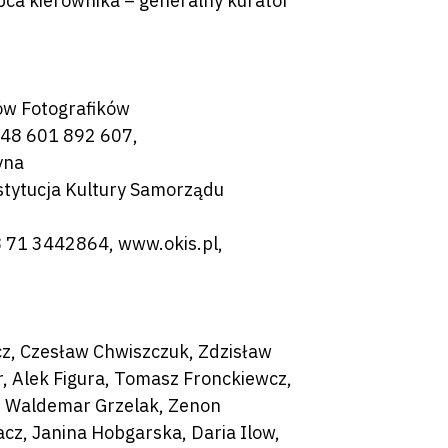
pca kierownika – generalny kurator
ów Fotografików
+48 601 892 607,
yna
nstytucja Kultury Samorządu
8 71 3442864, www.okis.pl,
cz, Czesław Chwiszczuk, Zdzisław
, Alek Figura, Tomasz Fronckiewcz,
, Waldemar Grzelak, Zenon
z, Janina Hobgarska, Daria Ilow,