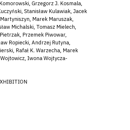
 Komorowski, Grzegorz J. Kosmala,
 Kuczyński, Stanisław Kulawiak, Jacek
a Martyniszyn, Marek Maruszak,
sław Michalski, Tomasz Mielech,
ł Pietrzak, Przemek Piwowar,
ław Ropiecki, Andrzej Rutyna,
bierski, Rafał K. Warzecha, Marek
 Wojtowicz, Iwona Wojtycza-
XHIBITION