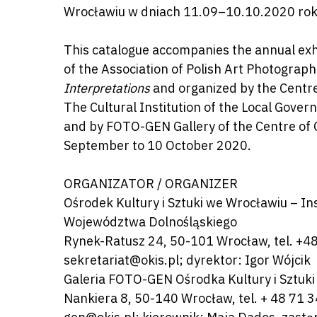
Wrocławiu w dniach 11.09–10.10.2020 rok
This catalogue accompanies the annual exhib
of the Association of Polish Art Photograph
Interpretations
and organized by the Centre
The Cultural Institution of the Local Gover
and by FOTO-GEN Gallery of the Centre of 
Naciśnij enter by wyszukać lub ESC a
September to 10 October 2020.
ORGANIZATOR / ORGANIZER
Ośrodek Kultury i Sztuki we Wrocławiu – I
Województwa Dolnośląskiego
Rynek-Ratusz 24, 50-101 Wrocław, tel. +4
sekretariat@okis.pl; dyrektor: Igor Wójcik
Galeria FOTO-GEN Ośrodka Kultury i Sztuki 
Nankiera 8, 50-140 Wrocław, tel. + 48 71 3