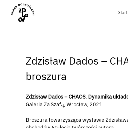
Start
Zdzisław Dados – CHA
broszura
Naciśnij enter by wyszukać lub ESC a
Zdzisław Dados – CHAOS. Dynamika układó
Galeria Za Szafą, Wrocław, 2021
Broszura towarzysząca wystawie Zdzisław
obchodów 60-lecia twórczości autora.