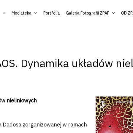
Mediateka
Portfolia
Galeria Fotografii ZPAF
OD ZP
OS. Dynamika układów niel
by zamknąć
w nieliniowych
a Dadosa zorganizowanej w ramach