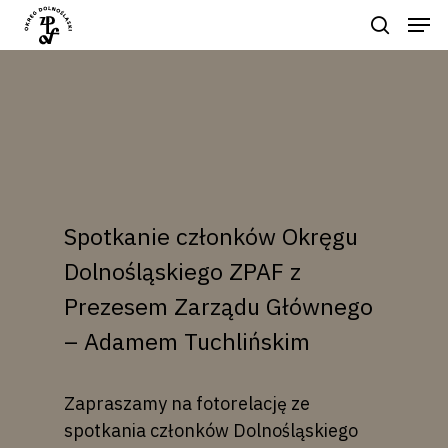
Naciśnij enter by wyszukać lub ESC
aby zamknąć
Spotkanie członków Okręgu
Dolnośląskiego ZPAF z
Prezesem Zarządu Głównego
– Adamem Tuchlińskim
Zapraszamy na fotorelację ze
spotkania członków Dolnośląskiego