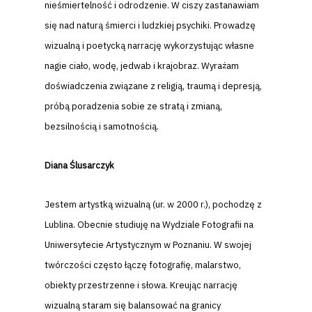
nieśmiertelność i odrodzenie. W ciszy zastanawiam
się nad
naturą śmierci i ludzkiej psychiki. Prowadzę
wizualną i poetycką narrację
wykorzystując własne
nagie ciało, wodę, jedwab i krajobraz. Wyrażam
doświadczenia związane z religią, traumą i depresją,
próbą poradzenia sobie ze stratą i zmianą,
bezsilnością i samotnością.
Diana Ślusarczyk
Jestem artystką wizualną (ur. w 2000 r.), pochodzę z
Lublina. Obecnie stud
iuję na Wydziale Fotografii na
Uniwersytecie Artystycznym w Poznaniu. W
swojej
twórczości często łączę fotografię, malarstwo,
obiekty przestrzen
ne i słowa. Kreując narrację
wizualną staram się balansować na granicy