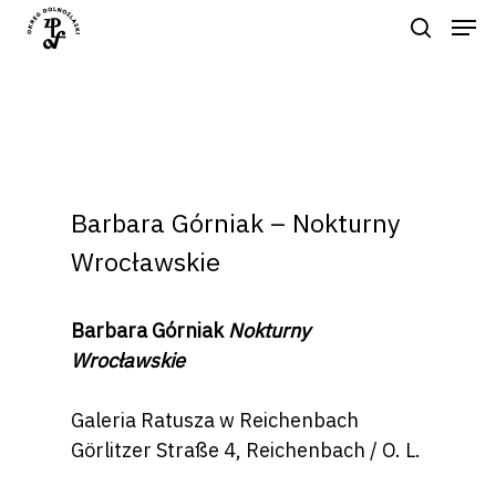
Naciśnij enter by wyszukać lub ESC
aby zamknąć
Barbara Górniak – Nokturny
Wrocławskie
Barbara Górniak
Nokturny
Wrocławskie
Galeria Ratusza w Reichenbach
Görlitzer Straße 4, Reichenbach / O. L.