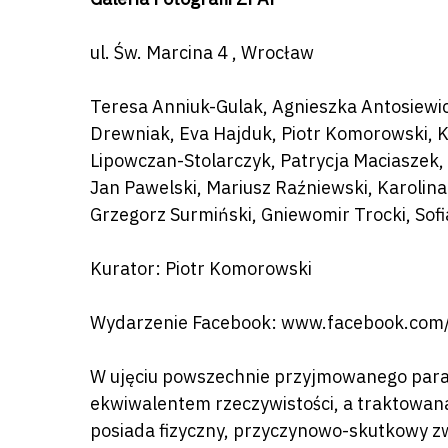
ul. Św. Marcina 4 , Wrocław
Teresa Anniuk-Gulak, Agnieszka Antosiewic
Drewniak, Eva Hajduk, Piotr Komorowski, 
Lipowczan-Stolarczyk, Patrycja Maciaszek, 
Jan Pawelski, Mariusz Raźniewski, Karoli
Grzegorz Surmiński, Gniewomir Trocki, Sof
Kurator: Piotr Komorowski
Wydarzenie Facebook:
www.facebook.com
Naciśnij enter by wyszukać lub ESC a
W ujęciu powszechnie przyjmowanego parad
ekwiwalentem rzeczywistości, a traktowana 
posiada fizyczny, przyczynowo-skutkowy z