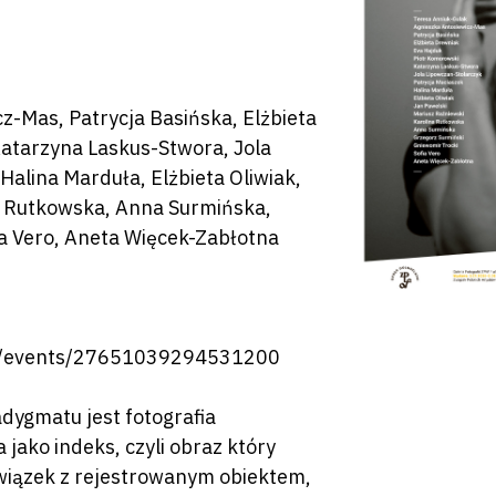
z-Mas, Patrycja Basińska, Elżbieta
Katarzyna Laskus-Stwora, Jola
Halina Marduła, Elżbieta Oliwiak,
na Rutkowska, Anna Surmińska,
ia Vero, Aneta Więcek-Zabłotna
/events/27651039294531200
by zamknąć
ygmatu jest fotografia
jako indeks, czyli obraz który
wiązek z rejestrowanym obiektem,