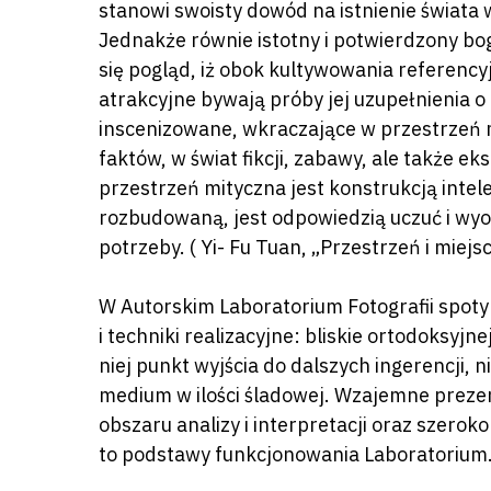
stanowi swoisty dowód na istnienie świat
Jednakże równie istotny i potwierdzony bo
się pogląd, iż obok kultywowania referencyjn
atrakcyjne bywają próby jej uzupełnienia o 
inscenizowane, wkraczające w przestrzeń m
faktów, w świat fikcji, zabawy, ale także e
przestrzeń mityczna jest konstrukcją intel
rozbudowaną, jest odpowiedzią uczuć i wy
potrzeby. ( Yi- Fu Tuan, „Przestrzeń i miejs
W Autorskim Laboratorium Fotografii spotyk
i techniki realizacyjne: bliskie ortodoksyjnej
niej punkt wyjścia do dalszych ingerencji,
medium w ilości śladowej. Wzajemne preze
obszaru analizy i interpretacji oraz szerok
to podstawy funkcjonowania Laboratorium