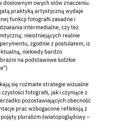
a w dosłownym owych słów znaczeniu.
gatą praktyką artystyczną wydaje
ej funkcji fotografii zasadne i
działania intermedialne, czy też
ityczną: nieistniejących realnie
ksperymentu, zgodnie z postulatem, iż
ektualną, niekiedy bardzo
obraźni na podstawowe ludzkie
ce”)
ają się rozmaite strategie wizualne
 czystości fotografii, jak i czyniące z
 nierzadko pozostawiających obecność
ntacje prac wzbogacone refleksją z
o pojęty pluralizm światopoglądowy –
.