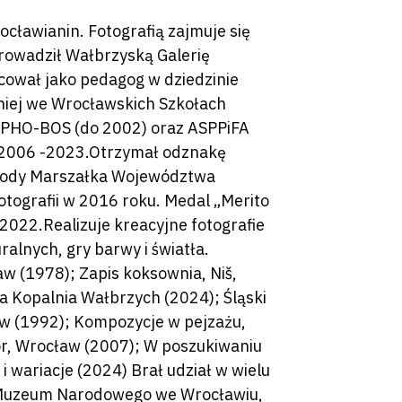
by zamknąć
cławianin. Fotografią zajmuje się
rowadził Wałbrzyską Galerię
acował jako pedagog w dziedzinie
niej we Wrocławskich Szkołach
 PHO-BOS (do 2002) oraz ASPPiFA
 2006 -2023.Otrzymał odznakę
grody Marszałka Województwa
otografii w 2016 roku. Medal „Merito
2022.Realizuje kreacyjne fotografie
ralnych, gry barwy i światła.
w (1978); Zapis koksownia, Niš,
ra Kopalnia Wałbrzych (2024); Śląski
aw (1992); Kompozycje w pejzażu,
or, Wrocław (2007); W poszukiwaniu
 wariacje (2024) Brał udział w wielu
 Muzeum Narodowego we Wrocławiu,