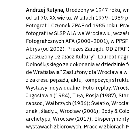
Naciśnij enter by wyszukać lub ESC a
Andrzej Rutyna,
Urodzony w 1947 roku, wro
od lat 70. XX wieku. W latach 1979–1989 p
Fotografii. Członek ZPAF od 1985 roku. Pr
fotografii w SLSP ALA we Wrocławiu, wcześ
Fotograficznych AFA (2000–2001), w PPSF
Abrys (od 2002). Prezes Zarządu OD ZPAF
„Zasłużony Działacz Kultury”. Laureat na
Dolnośląskiego za dokonania w dziedzinie f
de Wratislavia” Zasłużony dla Wrocławia w 
z zakresu pejzażu, aktu, kompozycji struktu
Wystawy indywidualne: Foto-replay, Wrocła
Jugosławia (1984), Tuła, Rosja (1987), Sta
rapsod, Wałbrzych (1986); Światło, Wrocł
znaki, ślady…, Wrocław (2006); Body & Col
archetypu, Wrocław (2017); Eksperymenty i
wystawach zbiorowych. Prace w zbiorach