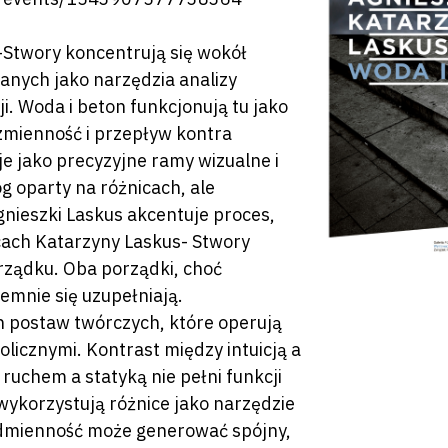
 -Stwory koncentrują się wokół
nych jako narzędzia analizy
. Woda i beton funkcjonują tu jako
zmienność i przepływ kontra
 je jako precyzyjne ramy wizualne i
g oparty na różnicach, ale
nieszki Laskus akcentuje proces,
acach Katarzyny Laskus- Stwory
orządku. Oba porządki, choć
emnie się uzupełniają.
h postaw twórczych, które operują
licznymi. Kontrast między intuicją a
by zamknąć
ruchem a statyką nie pełni funkcji
 wykorzystują różnice jako narzędzie
odmienność może generować spójny,