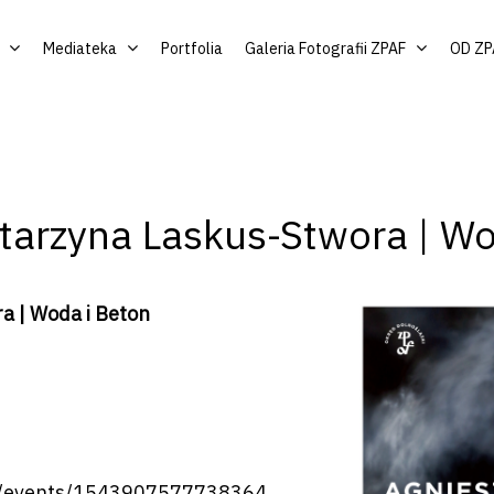
Mediateka
Portfolia
Galeria Fotografii ZPAF
OD ZP
atarzyna Laskus-Stwora | Wo
a | Woda i Beton
/events/1543907577738364