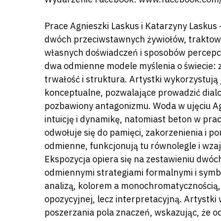
Prace Agnieszki Laskus i Katarzyny Laskus
dwóch przeciwstawnych żywiołów, traktowa
własnych doświadczeń i sposobów percepcji
dwa odmienne modele myślenia o świecie: 
trwałość i struktura. Artystki wykorzystują
konceptualne, pozwalające prowadzić dialo
pozbawiony antagonizmu. Woda w ujęciu Ag
intuicję i dynamikę, natomiast beton w pr
odwołuje się do pamięci, zakorzenienia i p
odmienne, funkcjonują tu równolegle i wzaj
Ekspozycja opiera się na zestawieniu dwóc
odmiennymi strategiami formalnymi i symbo
Naciśnij enter by wyszukać lub ESC a
analizą, kolorem a monochromatycznością, 
opozycyjnej, lecz interpretacyjną. Artystki
poszerzania pola znaczeń, wskazując, że 