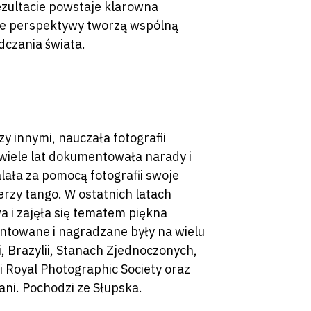
ezultacie powstaje klarowna
żne perspektywy tworzą wspólną
dczania świata.
y innymi, nauczała fotografii
wiele lat dokumentowała narady i
alała za pomocą fotografii swoje
erzy tango. W ostatnich latach
a i zajęła się tematem piękna
entowane i nagradzane były na wielu
i, Brazylii, Stanach Zjednoczonych,
ni Royal Photographic Society oraz
tani. Pochodzi ze Słupska.