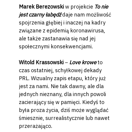
Marek Berezowski
w projekcie
To nie
jest czarny łabędź
daje nam możliwość
spojrzenia głębiej i inaczej na kadry
związane z epidemią koronawirusa,
ale także zastanawia się nad jej
społecznymi konsekwencjami.
Witold Krassowski
–
Love krowe
to
czas ostatniej, schyłkowej dekady
PRL. Wizualny zapis etapu, który już
jest za nami. Nie tak dawny, ale dla
jednych nieznany, dla innych powoli
zacierający się w pamięci. Kiedyś to
była proza życia, dziś może wyglądać
śmiesznie, surrealistycznie lub nawet
przerażająco.