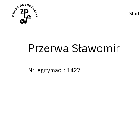
Start
Przerwa Sławomir
Naciśnij enter by wyszukać lub ESC a
Nr legitymacji: 1427