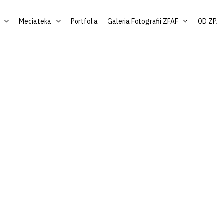
Mediateka
Portfolia
Galeria Fotografii ZPAF
OD ZP
by zamknąć