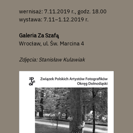
wernisaż: 7.11.2019 r., godz. 18.00
wystawa: 7.11–1.12.2019 r.
Galeria Za Szafą
Wrocław, ul. Św. Marcina 4
Zdjęcia: Stanisław Kulawiak