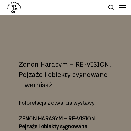
Hit enter to search or ESC to close
Zenon Harasym – RE-VISION.
Pejzaże i obiekty sygnowane
– wernisaż
Fotorelacja z otwarcia wystawy
ZENON HARASYM –
RE-VISION
Pejzaże i obiekty sygnowane