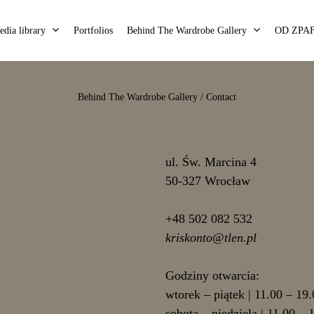
dia library
Portfolios
Behind The Wardrobe Gallery
OD ZPA
Behind The Wardrobe Gallery / Contact
ul. Św. Marcina 4
50-327 Wrocław
+48 502 082 532
kriskonto@tlen.pl
Godziny otwarcia:
wtorek – piątek | 11.00 – 19
sobota – niedziela | 11.00 – 