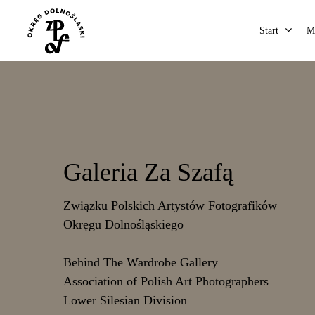
Start
Me
Galeria Za Szafą
Związku Polskich Artystów Fotografików
Hit enter to search or ESC to close
Okręgu Dolnośląskiego
Behind The Wardrobe Gallery
Association of Polish Art Photographers
Lower Silesian Division