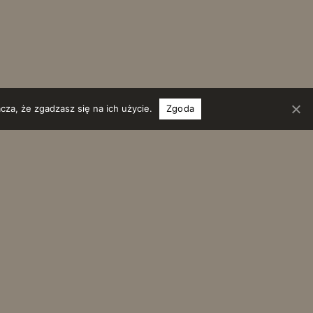
cza, że zgadzasz się na ich użycie.
Zgoda