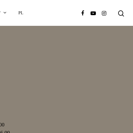
F
PL
.00
16.00