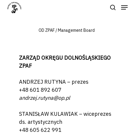
OD ZPAF / Management Board
Hit enter to search or ESC to close
ZARZĄD OKRĘGU DOLNOŚLĄSKIEGO
ZPAF
ANDRZEJ RUTYNA – prezes
+48 601 892 607
andrzej.rutyna@op.pl
STANISŁAW KULAWIAK – wiceprezes
ds. artystycznych
+48 605 622 991