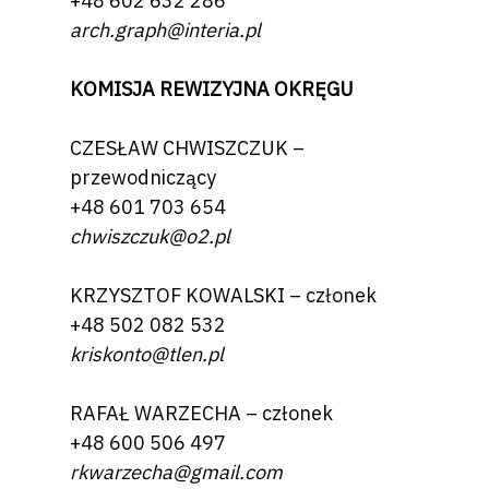
+48 602 632 286
arch.graph@interia.pl
KOMISJA REWIZYJNA OKRĘGU
CZESŁAW CHWISZCZUK –
przewodniczący
+48 601 703 654
chwiszczuk@o2.pl
KRZYSZTOF KOWALSKI – członek
+48 502 082 532
kriskonto@tlen.pl
RAFAŁ WARZECHA – członek
+48 600 506 497
rkwarzecha@gmail.com