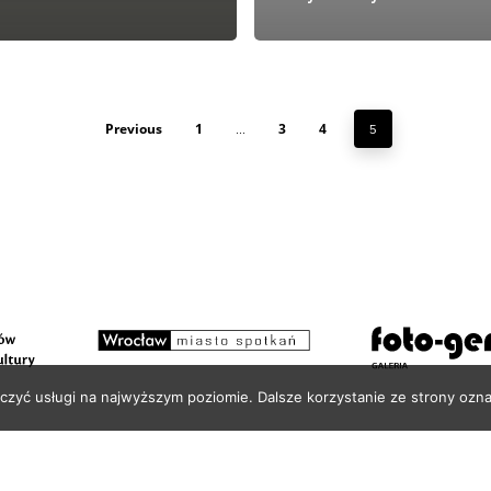
Previous
1
3
4
…
5
czyć usługi na najwyższym poziomie. Dalsze korzystanie ze strony ozna