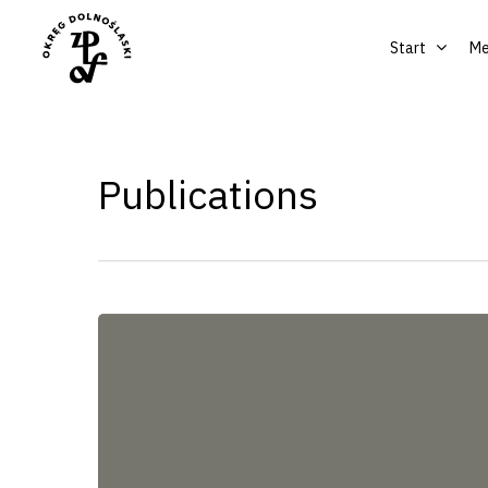
Start
Me
Publications
Hit enter to search or ESC to close